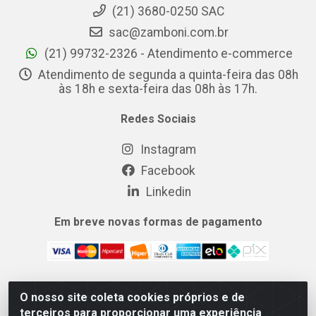
(21) 3680-0250 SAC
sac@zamboni.com.br
(21) 99732-2326 - Atendimento e-commerce
Atendimento de segunda a quinta-feira das 08h
às 18h e sexta-feira das 08h às 17h.
Redes Sociais
Instagram
Facebook
Linkedin
Em breve novas formas de pagamento
O nosso site coleta cookies próprios e de
MIX CERTO DISTRIBUIDORA DE COSMÉTICOS ALIMENTOS E
terceiros para proporcionar uma experiência