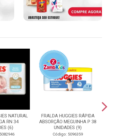
IES NATURAL
FRALDA HUGGIES RÁPIDA
FRALDA HUGG
GA RN 34
ABSORÇÃO MEGUINHA P 38
ABSORÇÃO J
ES (6)
UNIDADES (9)
UNIDAD
 5082946
Código: 5096359
Código: 