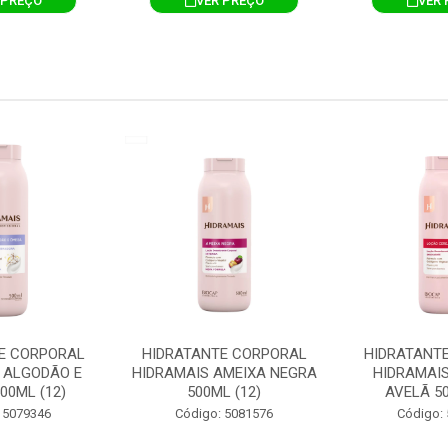
 PREÇO
VER PREÇO
VER 
E CORPORAL
HIDRATANTE CORPORAL
HIDRATANT
 ALGODÃO E
HIDRAMAIS AMEIXA NEGRA
HIDRAMAIS
00ML (12)
500ML (12)
AVELÃ 50
 5079346
Código: 5081576
Código: