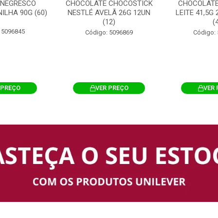
 NEGRESCO
CHOCOLATE CHOCOSTICK
CHOCOLATE
ILHA 90G (60)
NESTLÉ AVELÃ 26G 12UN
LEITE 41,5G
(12)
(
 5096845
Código: 5096869
Código:
 PREÇO
VER PREÇO
VER 