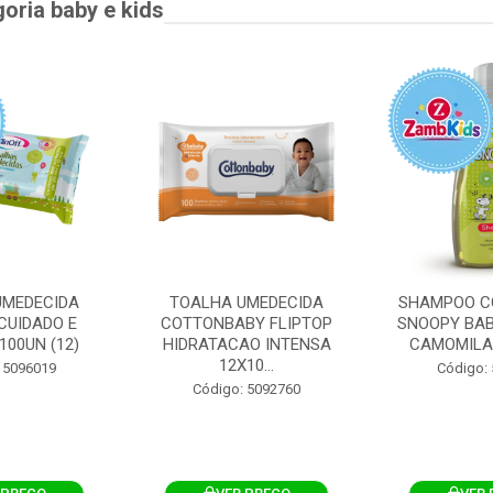
goria baby e kids
UMEDECIDA
TOALHA UMEDECIDA
SHAMPOO C
CUIDADO E
COTTONBABY FLIPTOP
SNOOPY BAB
100UN (12)
HIDRATACAO INTENSA
CAMOMILA
12X10...
 5096019
Código:
Código: 5092760