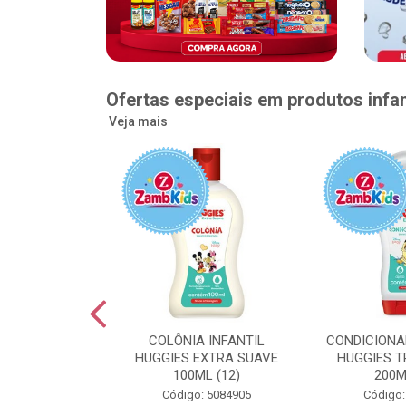
Ofertas especiais em produtos infan
Veja mais
GGIES RÁPIDA
COLÔNIA INFANTIL
CONDICIONA
MEGUINHA XXG
HUGGIES EXTRA SUAVE
HUGGIES T
DADES (6)
100ML (12)
200M
: 5096363
Código: 5084905
Código: