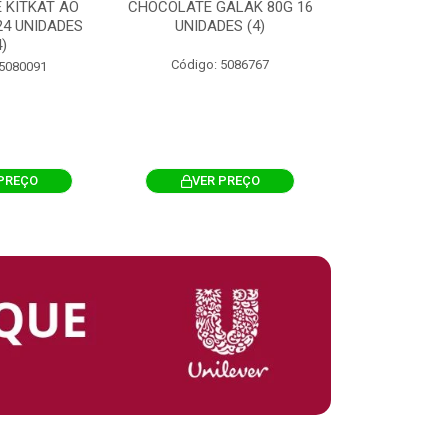
 KITKAT AO
CHOCOLATE GALAK 80G 16
ACHOCOLATA
 24 UNIDADES
UNIDADES (4)
200G CILI
4)
Código: 5086767
Código: 
 5080091
PREÇO
VER PREÇO
VER 