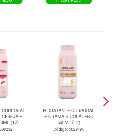
PREÇO
VER PREÇO
VER 
E CORPORAL
HIDRATANTE CORPORAL
HIDRATANTE
 CEREJA E
HIDRAMAIS COLÁGENO
HIDRAMAIS N
0ML (12)
500ML (12)
500ML
 5092321
Código: 5029495
Código: 