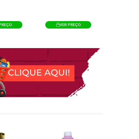
PREÇO
VER PREÇO
VER 