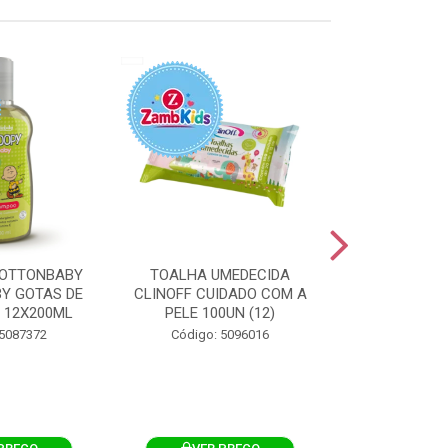
OTTONBABY
TOALHA UMEDECIDA
TOALHA U
Y GOTAS DE
CLINOFF CUIDADO COM A
COTTONBAB
 12X200ML
PELE 100UN (12)
CUIDADO 
12X1
 5087372
Código: 5096016
Código: 