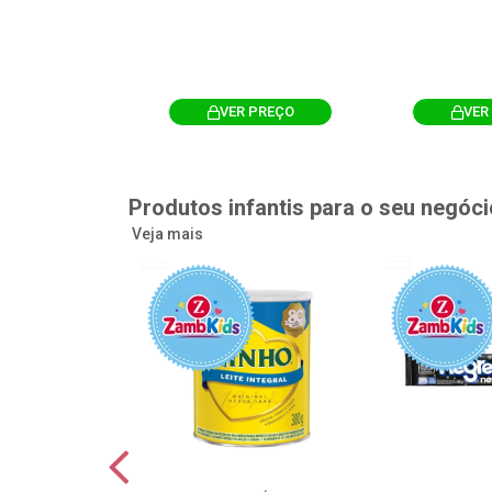
R PREÇO
VER PREÇO
VER
Produtos infantis para o seu negóci
Veja mais