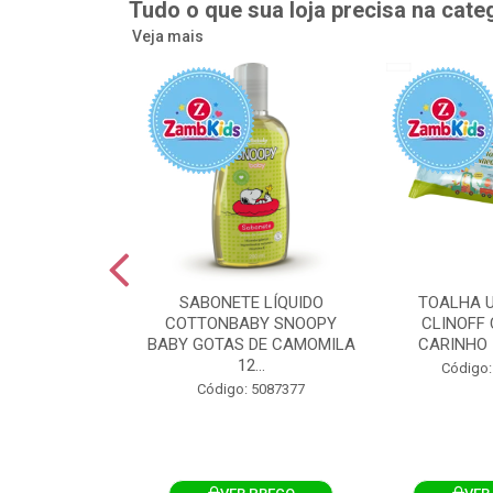
Tudo o que sua loja precisa na cate
Veja mais
UMEDECIDA
SABONETE LÍQUIDO
TOALHA 
BY FLIPTOP
COTTONBABY SNOOPY
CLINOFF 
O DA PELE
BABY GOTAS DE CAMOMILA
CARINHO 
100UN
12...
Código:
: 5092759
Código: 5087377