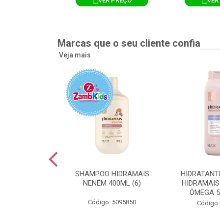
R PREÇO
VER PREÇO
VER
Marcas que o seu cliente confia
Veja mais
TE CORPORAL
SHAMPOO HIDRAMAIS
HIDRATANT
IS AMEIXA
NENÉM 400ML (6)
HIDRAMAIS
500ML (12)
ÔMEGA 5
Código: 5095850
: 5094751
Código: