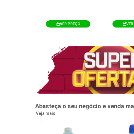
R PREÇO
VER PREÇO
VER
Abasteça o seu negócio e venda ma
Veja mais