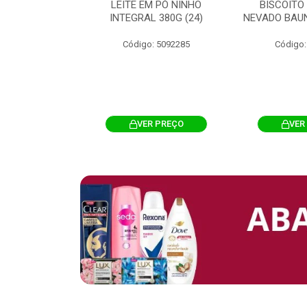
 CHOCOSTICK
LEITE EM PÓ NINHO
BISCOITO
 CARAMELO
INTEGRAL 380G (24)
NEVADO BAUN
4G 12UN (12)
Código: 5092285
Código:
: 5096865
R PREÇO
VER PREÇO
VER