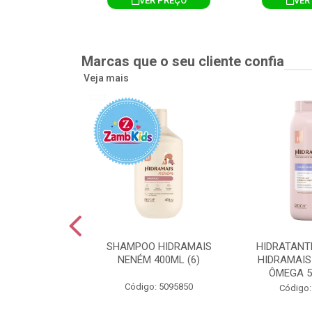
R PREÇO
VER PREÇO
VER
Marcas que o seu cliente confia
Veja mais
TE CORPORAL
SHAMPOO HIDRAMAIS
HIDRATANT
IS AMEIXA
NENÉM 400ML (6)
HIDRAMAIS
500ML (12)
ÔMEGA 5
Código: 5095850
: 5094751
Código: