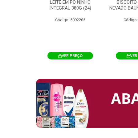
 CHOCOSTICK
LEITE EM PÓ NINHO
BISCOITO
 CARAMELO
INTEGRAL 380G (24)
NEVADO BAUN
4G 12UN (12)
Código: 5092285
Código:
: 5096865
R PREÇO
VER PREÇO
VER