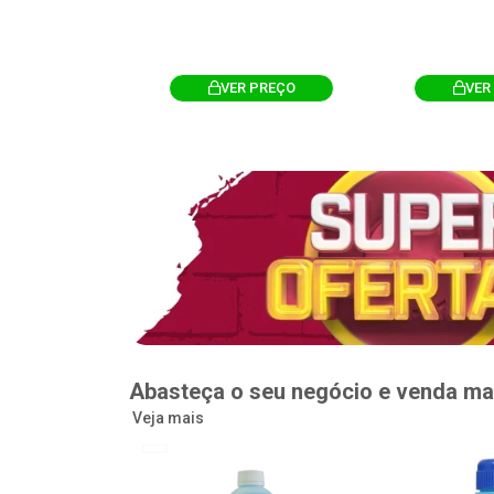
R PREÇO
VER PREÇO
VER
Abasteça o seu negócio e venda ma
Veja mais