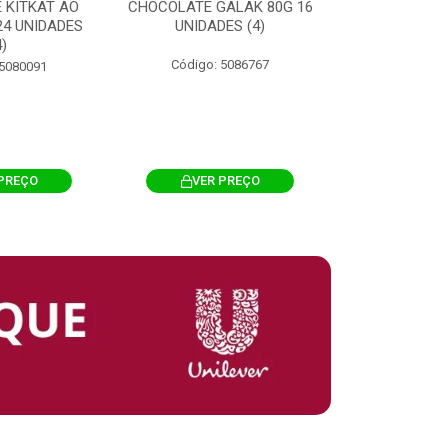
 KITKAT AO
CHOCOLATE GALAK 80G 16
ACHOCOLATA
 24 UNIDADES
UNIDADES (4)
200G CILI
4)
Código: 5086767
Código: 
 5080091
PREÇO
VER PREÇO
VER 