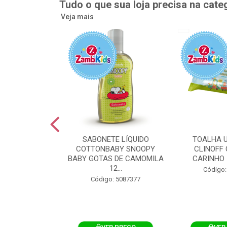
Tudo o que sua loja precisa na cate
Veja mais
UMEDECIDA
SABONETE LÍQUIDO
TOALHA 
BY FLIPTOP
COTTONBABY SNOOPY
CLINOFF 
O DA PELE
BABY GOTAS DE CAMOMILA
CARINHO 
100UN
12...
Código:
: 5092759
Código: 5087377