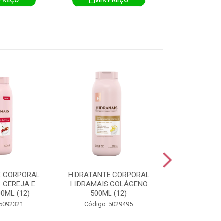
PREÇO
VER PREÇO
VER 
E CORPORAL
HIDRATANTE CORPORAL
HIDRATANTE
 CEREJA E
HIDRAMAIS COLÁGENO
HIDRAMAIS N
0ML (12)
500ML (12)
500ML
 5092321
Código: 5029495
Código: 