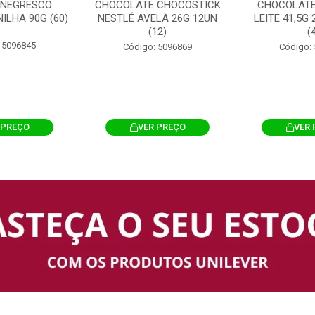
 NEGRESCO
CHOCOLATE CHOCOSTICK
CHOCOLATE
ILHA 90G (60)
NESTLÉ AVELÃ 26G 12UN
LEITE 41,5G
(12)
(
 5096845
Código: 5096869
Código:
 PREÇO
VER PREÇO
VER 