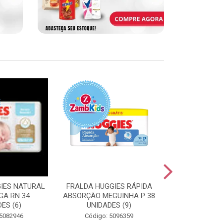
IES NATURAL
FRALDA HUGGIES RÁPIDA
FRALDA HUGG
GA RN 34
ABSORÇÃO MEGUINHA P 38
ABSORÇÃO J
ES (6)
UNIDADES (9)
UNIDAD
 5082946
Código: 5096359
Código: 