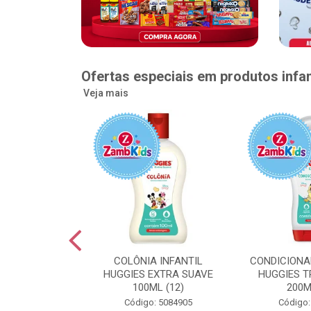
Ofertas especiais em produtos infan
Veja mais
GGIES RÁPIDA
COLÔNIA INFANTIL
CONDICIONA
MEGUINHA XXG
HUGGIES EXTRA SUAVE
HUGGIES T
DADES (6)
100ML (12)
200M
: 5096363
Código: 5084905
Código: