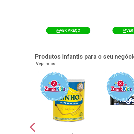
R PREÇO
VER PREÇO
VER
Produtos infantis para o seu negóci
Veja mais