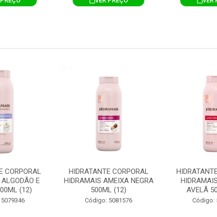
 PREÇO
VER PREÇO
VER 
E CORPORAL
HIDRATANTE CORPORAL
HIDRATANT
 ALGODÃO E
HIDRAMAIS AMEIXA NEGRA
HIDRAMAIS
00ML (12)
500ML (12)
AVELÃ 50
 5079346
Código: 5081576
Código: