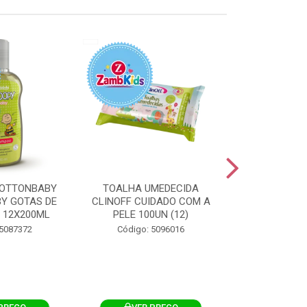
OTTONBABY
TOALHA UMEDECIDA
TOALHA U
Y GOTAS DE
CLINOFF CUIDADO COM A
COTTONBAB
 12X200ML
PELE 100UN (12)
CUIDADO 
12X1
 5087372
Código: 5096016
Código: 