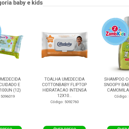
goria baby e kids
UMEDECIDA
TOALHA UMEDECIDA
SHAMPOO C
CUIDADO E
COTTONBABY FLIPTOP
SNOOPY BAB
100UN (12)
HIDRATACAO INTENSA
CAMOMILA
12X10...
 5096019
Código:
Código: 5092760