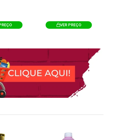
PREÇO
VER PREÇO
VER 