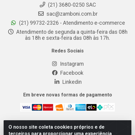
(21) 3680-0250 SAC
sac@zamboni.com.br
(21) 99732-2326 - Atendimento e-commerce
Atendimento de segunda a quinta-feira das 08h
às 18h e sexta-feira das 08h às 17h.
Redes Sociais
Instagram
Facebook
Linkedin
Em breve novas formas de pagamento
O nosso site coleta cookies próprios e de
MIX CERTO DISTRIBUIDORA DE COSMÉTICOS ALIMENTOS E
terceiros para proporcionar uma experiência