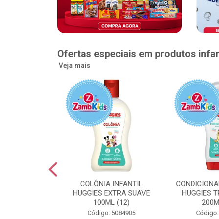
Ofertas especiais em produtos infan
Veja mais
GGIES RÁPIDA
COLÔNIA INFANTIL
CONDICIONA
MEGUINHA XXG
HUGGIES EXTRA SUAVE
HUGGIES T
DADES (6)
100ML (12)
200M
: 5096363
Código: 5084905
Código: