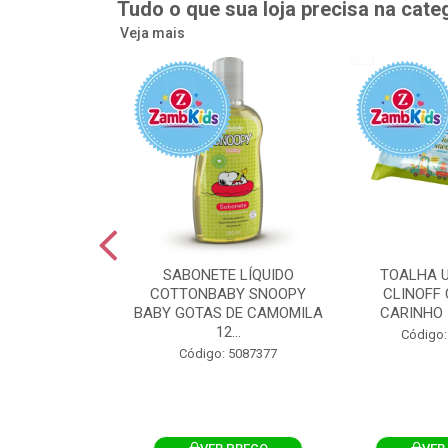
Tudo o que sua loja precisa na cate
Veja mais
UMEDECIDA
SABONETE LÍQUIDO
TOALHA 
BY FLIPTOP
COTTONBABY SNOOPY
CLINOFF 
O DA PELE
BABY GOTAS DE CAMOMILA
CARINHO 
100UN
12...
Código:
: 5092759
Código: 5087377