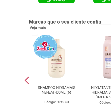
R PREÇO
VER PREÇO
VER
Marcas que o seu cliente confia
Veja mais
TE CORPORAL
SHAMPOO HIDRAMAIS
HIDRATANT
IS AMEIXA
NENÉM 400ML (6)
HIDRAMAIS
500ML (12)
ÔMEGA 5
Código: 5095850
: 5094751
Código: