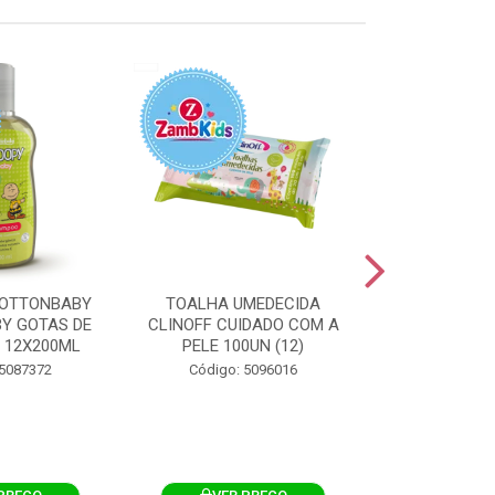
OTTONBABY
TOALHA UMEDECIDA
TOALHA U
Y GOTAS DE
CLINOFF CUIDADO COM A
COTTONBAB
 12X200ML
PELE 100UN (12)
CUIDADO 
12X1
 5087372
Código: 5096016
Código: 