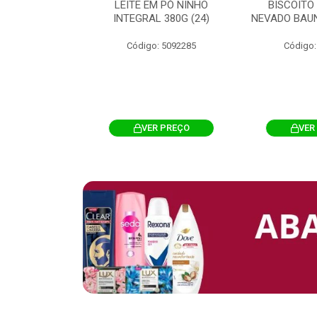
 CHOCOSTICK
LEITE EM PÓ NINHO
BISCOITO
 CARAMELO
INTEGRAL 380G (24)
NEVADO BAUN
4G 12UN (12)
Código: 5092285
Código:
: 5096865
R PREÇO
VER PREÇO
VER