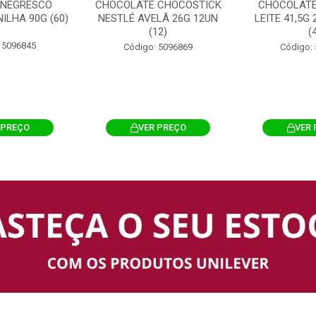
 NEGRESCO
CHOCOLATE CHOCOSTICK
CHOCOLATE
ILHA 90G (60)
NESTLÉ AVELÃ 26G 12UN
LEITE 41,5G
(12)
(
 5096845
Código: 5096869
Código:
 PREÇO
VER PREÇO
VER 