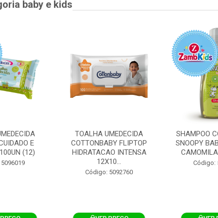
goria baby e kids
UMEDECIDA
TOALHA UMEDECIDA
SHAMPOO C
CUIDADO E
COTTONBABY FLIPTOP
SNOOPY BAB
100UN (12)
HIDRATACAO INTENSA
CAMOMILA
12X10...
 5096019
Código:
Código: 5092760