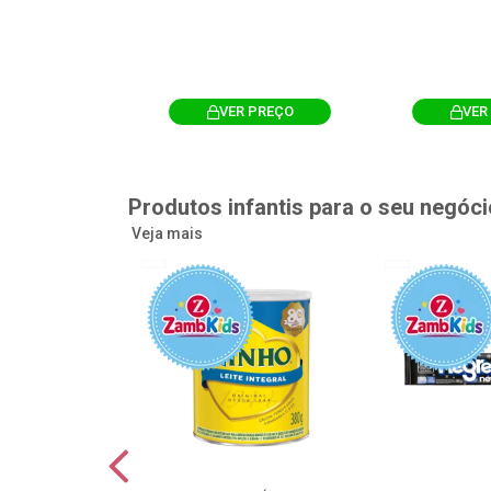
R PREÇO
VER PREÇO
VER
Produtos infantis para o seu negóci
Veja mais