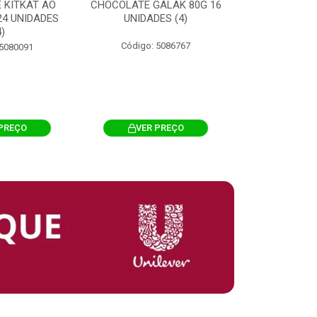
 KITKAT AO
CHOCOLATE GALAK 80G 16
ACHOCOLATA
 24 UNIDADES
UNIDADES (4)
200G CILI
4)
Código: 5086767
Código: 
 5080091
PREÇO
VER PREÇO
VER 