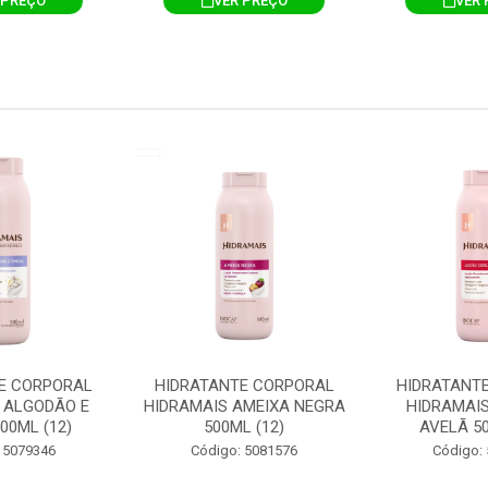
 PREÇO
VER PREÇO
VER 
E CORPORAL
HIDRATANTE CORPORAL
HIDRATANT
 ALGODÃO E
HIDRAMAIS AMEIXA NEGRA
HIDRAMAIS
00ML (12)
500ML (12)
AVELÃ 50
 5079346
Código: 5081576
Código: