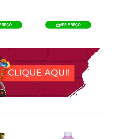
PREÇO
VER PREÇO
VER 