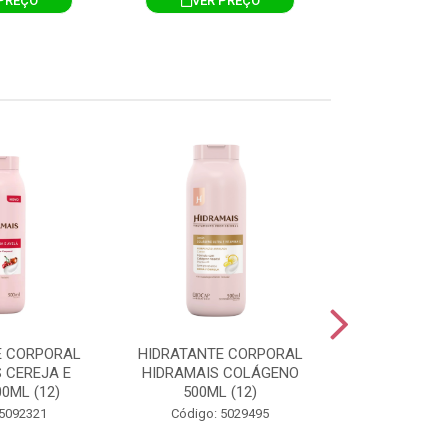
PREÇO
VER PREÇO
VER 
E CORPORAL
HIDRATANTE CORPORAL
HIDRATANTE
 CEREJA E
HIDRAMAIS COLÁGENO
HIDRAMAIS N
0ML (12)
500ML (12)
500ML
 5092321
Código: 5029495
Código: 