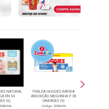
IES NATURAL
FRALDA HUGGIES RÁPIDA
FRALDA HUGG
GA RN 34
ABSORÇÃO MEGUINHA P 38
ABSORÇÃO J
ES (6)
UNIDADES (9)
UNIDAD
 5082946
Código: 5096359
Código: 