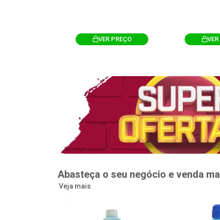
R PREÇO
VER PREÇO
VER
Abasteça o seu negócio e venda ma
Veja mais