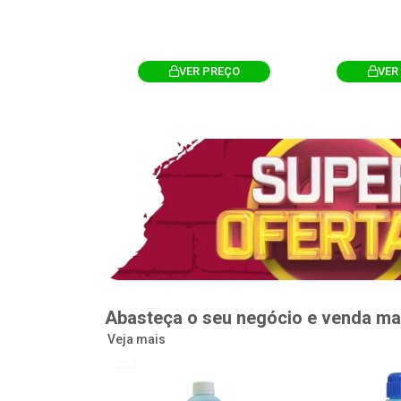
R PREÇO
VER PREÇO
VER
Abasteça o seu negócio e venda ma
Veja mais