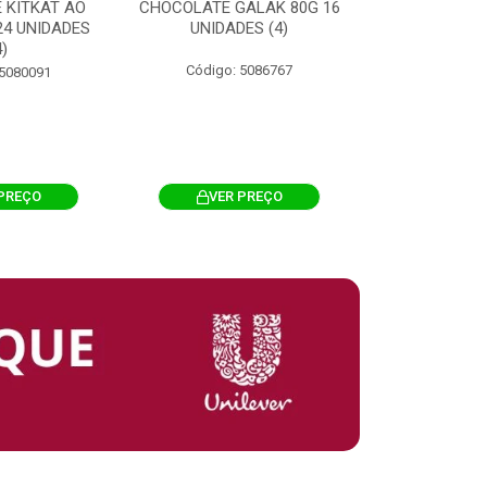
 KITKAT AO
CHOCOLATE GALAK 80G 16
ACHOCOLATA
 24 UNIDADES
UNIDADES (4)
200G CILI
4)
Código: 5086767
Código: 
 5080091
PREÇO
VER PREÇO
VER 