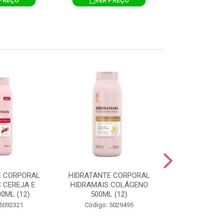
PREÇO
VER PREÇO
VER 
E CORPORAL
HIDRATANTE CORPORAL
HIDRATANTE
 CEREJA E
HIDRAMAIS COLÁGENO
HIDRAMAIS N
0ML (12)
500ML (12)
500ML
 5092321
Código: 5029495
Código: 