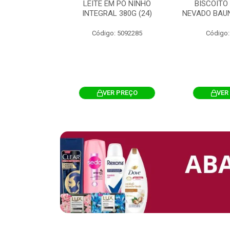
 CHOCOSTICK
LEITE EM PÓ NINHO
BISCOITO
 CARAMELO
INTEGRAL 380G (24)
NEVADO BAUN
4G 12UN (12)
Código: 5092285
Código:
: 5096865
R PREÇO
VER PREÇO
VER