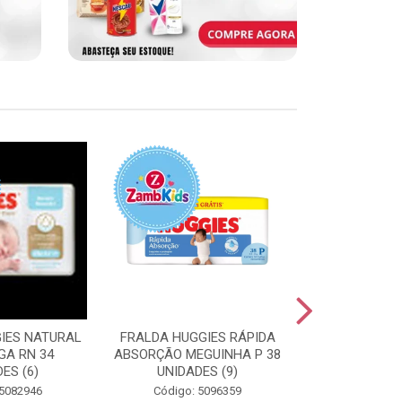
IES NATURAL
FRALDA HUGGIES RÁPIDA
FRALDA HUGG
GA RN 34
ABSORÇÃO MEGUINHA P 38
ABSORÇÃO J
ES (6)
UNIDADES (9)
UNIDAD
 5082946
Código: 5096359
Código: 