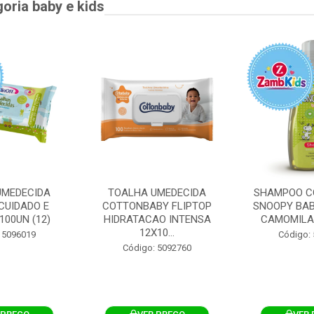
goria baby e kids
UMEDECIDA
TOALHA UMEDECIDA
SHAMPOO C
CUIDADO E
COTTONBABY FLIPTOP
SNOOPY BAB
100UN (12)
HIDRATACAO INTENSA
CAMOMILA
12X10...
 5096019
Código:
Código: 5092760