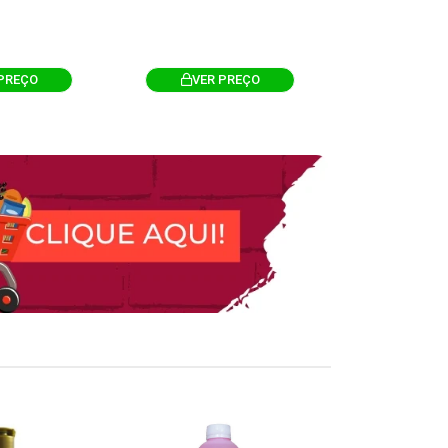
PREÇO
VER PREÇO
VER 