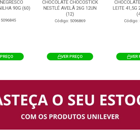
 NEGRESCO
CHOCOLATE CHOCOSTICK
CHOCOLATE
ILHA 90G (60)
NESTLÉ AVELÃ 26G 12UN
LEITE 41,5G
(12)
(
 5096845
Código: 5096869
Código:
 PREÇO
VER PREÇO
VER 