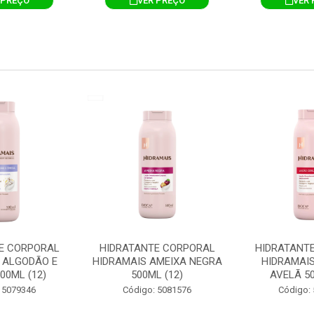
 PREÇO
VER PREÇO
VER 
E CORPORAL
HIDRATANTE CORPORAL
HIDRATANT
 ALGODÃO E
HIDRAMAIS AMEIXA NEGRA
HIDRAMAIS
00ML (12)
500ML (12)
AVELÃ 50
 5079346
Código: 5081576
Código: