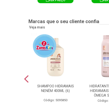
R PREÇO
VER PREÇO
VER
Marcas que o seu cliente confia
Veja mais
TE CORPORAL
SHAMPOO HIDRAMAIS
HIDRATANT
IS AMEIXA
NENÉM 400ML (6)
HIDRAMAIS
500ML (12)
ÔMEGA 5
Código: 5095850
: 5094751
Código: