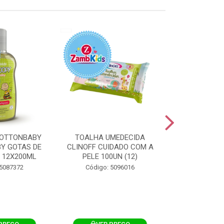
OTTONBABY
TOALHA UMEDECIDA
TOALHA U
Y GOTAS DE
CLINOFF CUIDADO COM A
COTTONBAB
 12X200ML
PELE 100UN (12)
CUIDADO 
12X1
 5087372
Código: 5096016
Código: 