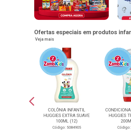
Ofertas especiais em produtos infan
Veja mais
GGIES RÁPIDA
COLÔNIA INFANTIL
CONDICIONA
MEGUINHA XXG
HUGGIES EXTRA SUAVE
HUGGIES T
DADES (6)
100ML (12)
200M
: 5096363
Código: 5084905
Código: