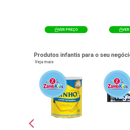
R PREÇO
VER PREÇO
VER
Produtos infantis para o seu negóci
Veja mais