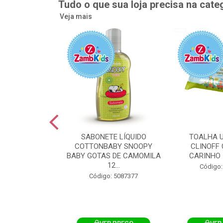
Tudo o que sua loja precisa na cate
Veja mais
UMEDECIDA
SABONETE LÍQUIDO
TOALHA 
BY FLIPTOP
COTTONBABY SNOOPY
CLINOFF 
O DA PELE
BABY GOTAS DE CAMOMILA
CARINHO 
100UN
12...
Código:
: 5092759
Código: 5087377