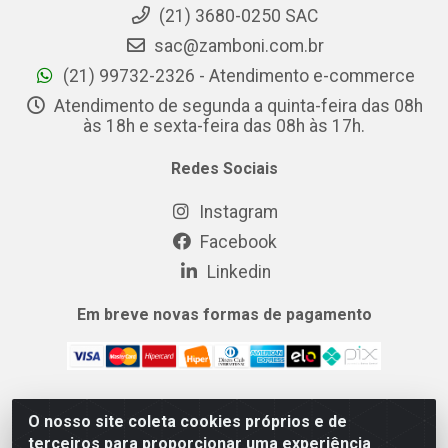
(21) 3680-0250 SAC
sac@zamboni.com.br
(21) 99732-2326 - Atendimento e-commerce
Atendimento de segunda a quinta-feira das 08h
às 18h e sexta-feira das 08h às 17h.
Redes Sociais
Instagram
Facebook
Linkedin
Em breve novas formas de pagamento
O nosso site coleta cookies próprios e de
MIX CERTO DISTRIBUIDORA DE COSMÉTICOS ALIMENTOS E
terceiros para proporcionar uma experiência