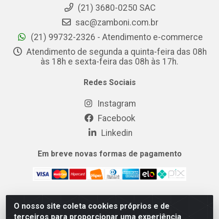
(21) 3680-0250 SAC
sac@zamboni.com.br
(21) 99732-2326 - Atendimento e-commerce
Atendimento de segunda a quinta-feira das 08h
às 18h e sexta-feira das 08h às 17h.
Redes Sociais
Instagram
Facebook
Linkedin
Em breve novas formas de pagamento
O nosso site coleta cookies próprios e de
MIX CERTO DISTRIBUIDORA DE COSMÉTICOS ALIMENTOS E
terceiros para proporcionar uma experiência