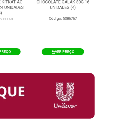
 KITKAT AO
CHOCOLATE GALAK 80G 16
ACHOCOLATA
 24 UNIDADES
UNIDADES (4)
200G CILI
4)
Código: 5086767
Código: 
 5080091
PREÇO
VER PREÇO
VER 