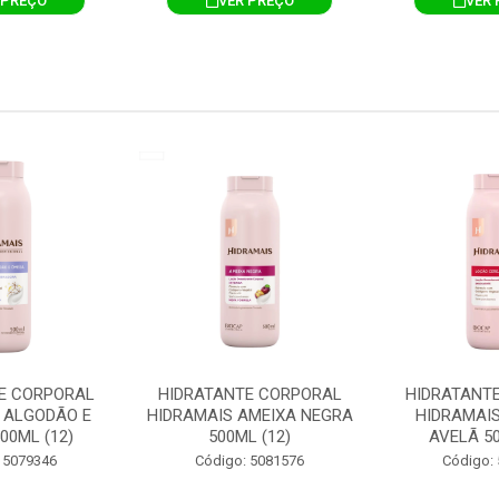
 PREÇO
VER PREÇO
VER 
E CORPORAL
HIDRATANTE CORPORAL
HIDRATANT
 ALGODÃO E
HIDRAMAIS AMEIXA NEGRA
HIDRAMAIS
00ML (12)
500ML (12)
AVELÃ 50
 5079346
Código: 5081576
Código: