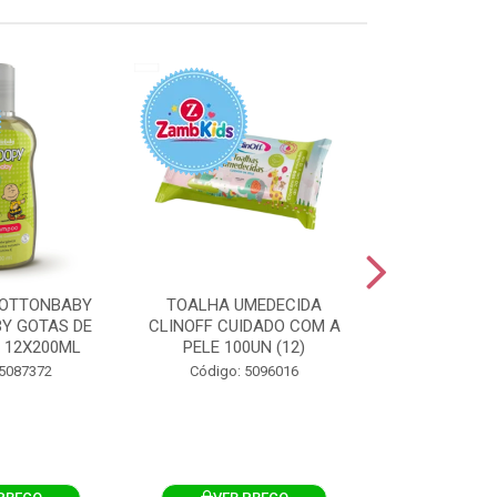
OTTONBABY
TOALHA UMEDECIDA
TOALHA U
Y GOTAS DE
CLINOFF CUIDADO COM A
COTTONBAB
 12X200ML
PELE 100UN (12)
CUIDADO 
12X1
 5087372
Código: 5096016
Código: 