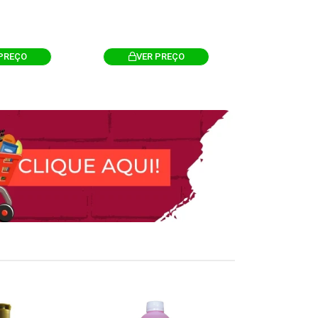
PREÇO
VER PREÇO
VER 