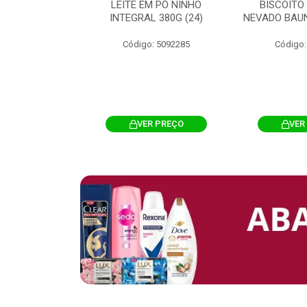
 CHOCOSTICK
LEITE EM PÓ NINHO
BISCOITO
 CARAMELO
INTEGRAL 380G (24)
NEVADO BAUN
4G 12UN (12)
Código: 5092285
Código:
: 5096865
R PREÇO
VER PREÇO
VER