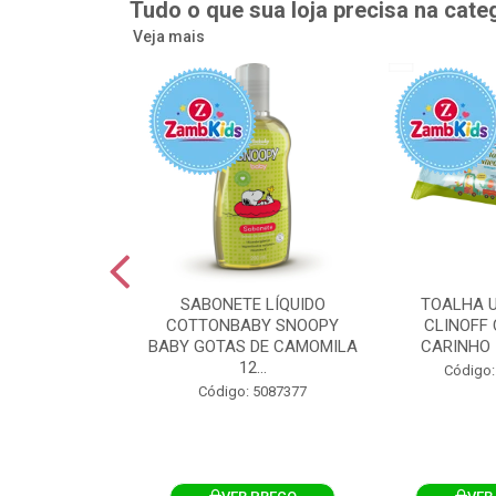
Tudo o que sua loja precisa na cate
Veja mais
UMEDECIDA
SABONETE LÍQUIDO
TOALHA 
BY FLIPTOP
COTTONBABY SNOOPY
CLINOFF 
O DA PELE
BABY GOTAS DE CAMOMILA
CARINHO 
100UN
12...
Código:
: 5092759
Código: 5087377