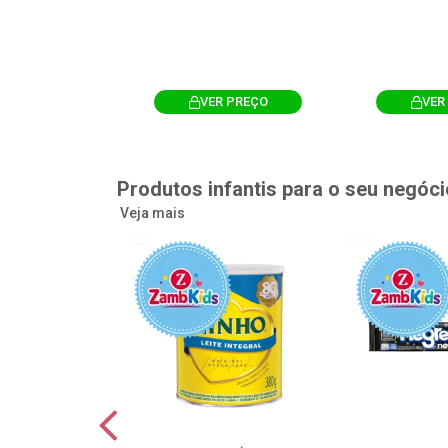
R PREÇO
VER PREÇO
VER
Produtos infantis para o seu negóci
Veja mais