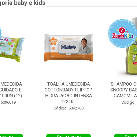
goria baby e kids
UMEDECIDA
TOALHA UMEDECIDA
SHAMPOO C
CUIDADO E
COTTONBABY FLIPTOP
SNOOPY BAB
100UN (12)
HIDRATACAO INTENSA
CAMOMILA
12X10...
 5096019
Código:
Código: 5092760