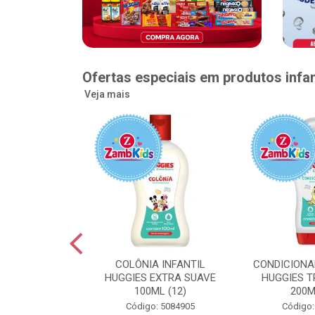
Ofertas especiais em produtos infan
Veja mais
GGIES RÁPIDA
COLÔNIA INFANTIL
CONDICIONA
MEGUINHA XXG
HUGGIES EXTRA SUAVE
HUGGIES T
DADES (6)
100ML (12)
200M
: 5096363
Código: 5084905
Código: