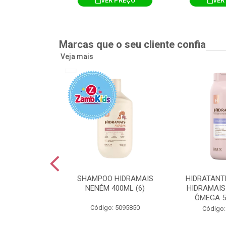
R PREÇO
VER PREÇO
VER
Marcas que o seu cliente confia
Veja mais
TE CORPORAL
SHAMPOO HIDRAMAIS
HIDRATANT
IS AMEIXA
NENÉM 400ML (6)
HIDRAMAIS
500ML (12)
ÔMEGA 5
Código: 5095850
: 5094751
Código: