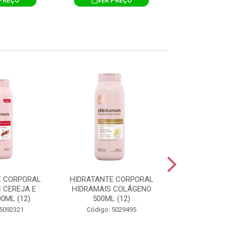
PREÇO
VER PREÇO
VER 
E CORPORAL
HIDRATANTE CORPORAL
HIDRATANTE
 CEREJA E
HIDRAMAIS COLÁGENO
HIDRAMAIS N
0ML (12)
500ML (12)
500ML
 5092321
Código: 5029495
Código: 