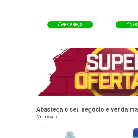
R PREÇO
VER PREÇO
VER
Abasteça o seu negócio e venda ma
Veja mais