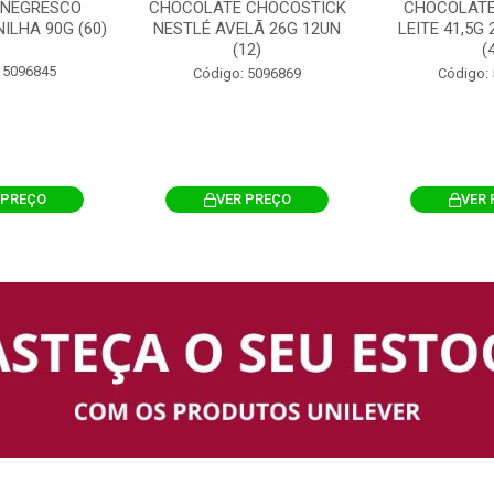
 NEGRESCO
CHOCOLATE CHOCOSTICK
CHOCOLATE
ILHA 90G (60)
NESTLÉ AVELÃ 26G 12UN
LEITE 41,5G
(12)
(
 5096845
Código: 5096869
Código:
 PREÇO
VER PREÇO
VER 