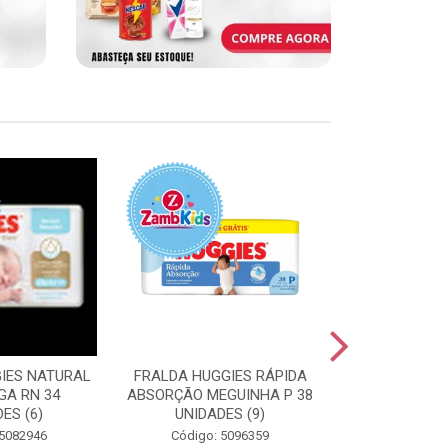
IES NATURAL
FRALDA HUGGIES RÁPIDA
FRALDA HUGG
GA RN 34
ABSORÇÃO MEGUINHA P 38
ABSORÇÃO J
ES (6)
UNIDADES (9)
UNIDAD
 5082946
Código: 5096359
Código: 