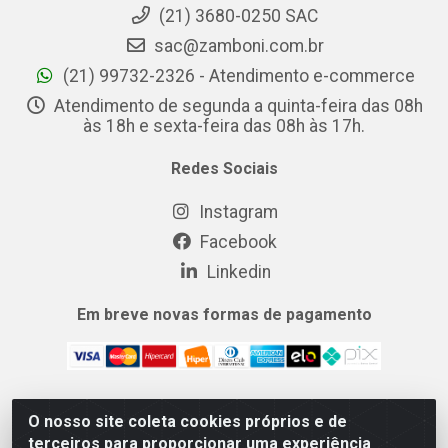
(21) 3680-0250 SAC
sac@zamboni.com.br
(21) 99732-2326 - Atendimento e-commerce
Atendimento de segunda a quinta-feira das 08h
às 18h e sexta-feira das 08h às 17h.
Redes Sociais
Instagram
Facebook
Linkedin
Em breve novas formas de pagamento
O nosso site coleta cookies próprios e de
MIX CERTO DISTRIBUIDORA DE COSMÉTICOS ALIMENTOS E
terceiros para proporcionar uma experiência