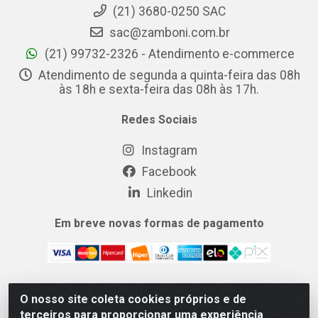
(21) 3680-0250 SAC
sac@zamboni.com.br
(21) 99732-2326 - Atendimento e-commerce
Atendimento de segunda a quinta-feira das 08h
às 18h e sexta-feira das 08h às 17h.
Redes Sociais
Instagram
Facebook
Linkedin
Em breve novas formas de pagamento
O nosso site coleta cookies próprios e de
MIX CERTO DISTRIBUIDORA DE COSMÉTICOS ALIMENTOS E
terceiros para proporcionar uma experiência