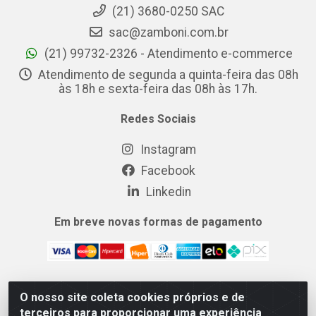
(21) 3680-0250 SAC
sac@zamboni.com.br
(21) 99732-2326 - Atendimento e-commerce
Atendimento de segunda a quinta-feira das 08h
às 18h e sexta-feira das 08h às 17h.
Redes Sociais
Instagram
Facebook
Linkedin
Em breve novas formas de pagamento
O nosso site coleta cookies próprios e de
MIX CERTO DISTRIBUIDORA DE COSMÉTICOS ALIMENTOS E
terceiros para proporcionar uma experiência